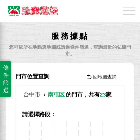
弘
爺
國
際
服務據點
企
業
您可依所在地點選地圖或透過條件篩選，查詢最近的弘爺門
股
市。
份
條
有
件
門市位置查詢
回地圖查詢
限
篩
公
選
台中市
南屯区
的門市，共有
23
家
司
請選擇路段：