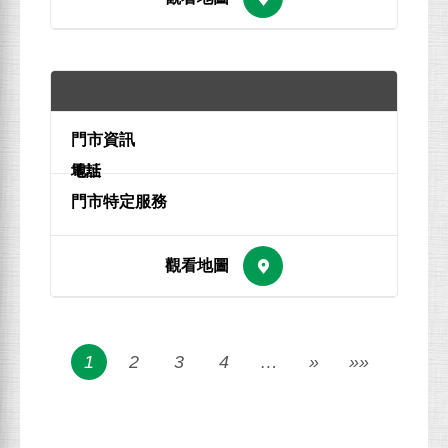
地址
電話
1
2
3
4
…
»
»»