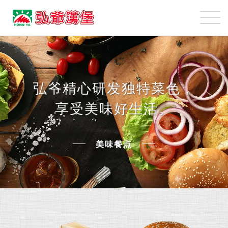
弘
爺
國
美
際
味
企
餐
業
點
股
弘爷精心研发独特菜色，
份
享受美味好生活。
有
限
公
美味餐点
司