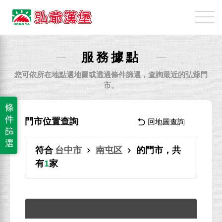
弘
爺
國
際
服務據點
企
業
您可依所在地點選地圖或透過條件篩選，查詢最近的弘爺門
股
市。
份
條
有
件
門市位置查詢
回地圖查詢
限
篩
公
選
符合
台中市
南屯区
的門市，共
司
有
1
家