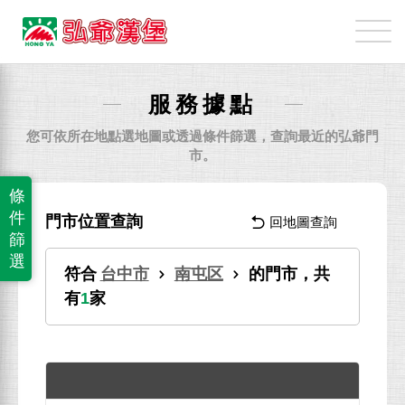
弘
爺
國
際
服務據點
企
業
您可依所在地點選地圖或透過條件篩選，查詢最近的弘爺門
股
市。
份
條
有
件
門市位置查詢
回地圖查詢
限
篩
公
選
符合
台中市
南屯区
的門市，共
司
有
1
家