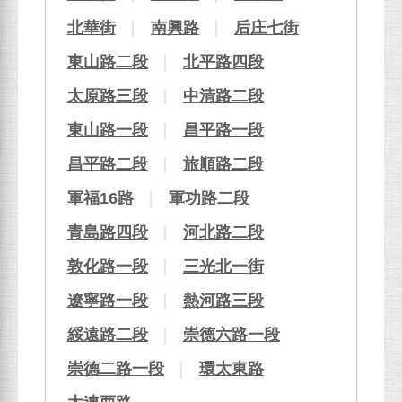
北華街
南興路
后庄七街
東山路二段
北平路四段
太原路三段
中清路二段
東山路一段
昌平路一段
昌平路二段
旅順路二段
軍福16路
軍功路二段
青島路四段
河北路二段
敦化路一段
三光北一街
遼寧路一段
熱河路三段
綏遠路二段
崇德六路一段
崇德二路一段
環太東路