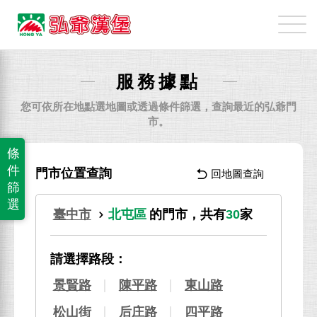
弘
爺
國
際
服務據點
企
業
您可依所在地點選地圖或透過條件篩選，查詢最近的弘爺門
股
市。
份
條
有
件
門市位置查詢
回地圖查詢
限
篩
公
選
臺中市
北屯區
的門市，共有
30
家
司
請選擇路段：
景賢路
陳平路
東山路
松山街
后庄路
四平路