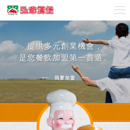
弘
爺
國
我
際
要
企
加
業
盟
提供多元創業機會，
股
是您餐飲加盟第一首選。
份
有
限
我要加盟
公
司