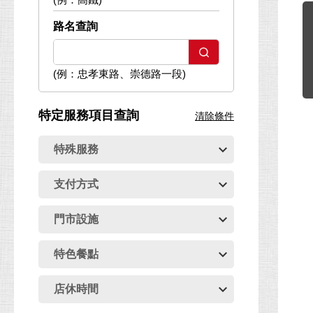
路名查詢
(例：忠孝東路、崇德路一段)
特定服務項目查詢
清除條件
特殊服務
支付方式
門市設施
特色餐點
店休時間