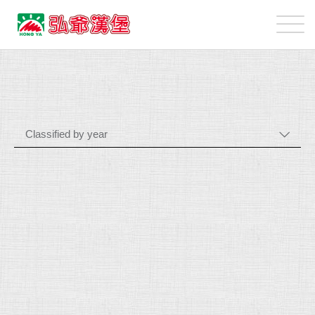
弘
爺
國
最
際
新
企
消
業
息
股
Classified by year
份
有
限
公
司