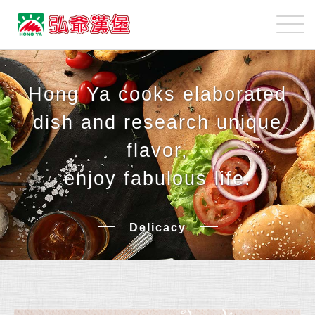
弘
爺
國
美
際
味
企
Hong Ya cooks elaborated
餐
業
點
股
dish and research unique
份
flavor,
有
enjoy fabulous life.
限
公
司
Delicacy