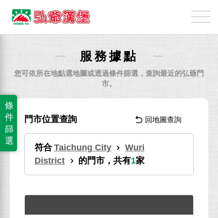
弘
爺
國
際
服務據點
企
業
您可依所在地點選地圖或透過條件篩選，查詢最近的弘爺門
股
市。
份
條
有
件
門市位置查詢
回地圖查詢
限
篩
公
選
符合
Taichung City
Wuri
司
District
的門市，共有
1
家