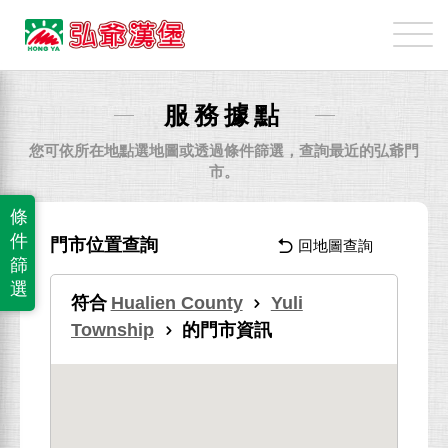
弘
爺
國
際
服務據點
企
業
您可依所在地點選地圖或透過條件篩選，查詢最近的弘爺門
股
市。
份
條
有
件
門市位置查詢
回地圖查詢
限
篩
公
選
符合
Hualien County
Yuli
司
Township
的門市資訊