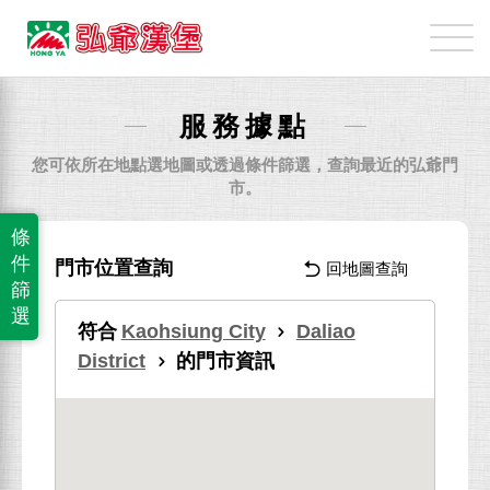
弘
爺
國
際
服務據點
企
業
您可依所在地點選地圖或透過條件篩選，查詢最近的弘爺門
股
市。
份
條
有
件
門市位置查詢
回地圖查詢
限
篩
公
選
符合
Kaohsiung City
Daliao
司
District
的門市資訊