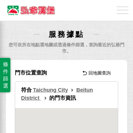
弘
爺
國
際
服務據點
企
業
您可依所在地點選地圖或透過條件篩選，查詢最近的弘爺門
股
市。
份
條
有
件
門市位置查詢
回地圖查詢
限
篩
公
選
符合
Taichung City
Beitun
司
District
的門市資訊