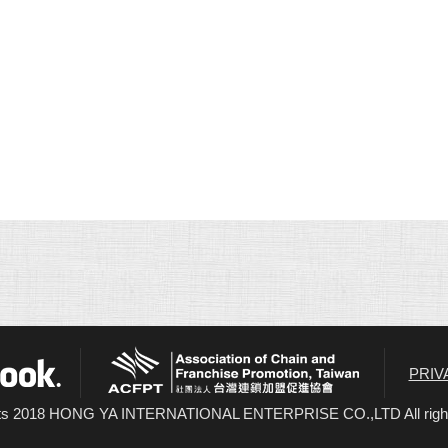
ACFPT
acebook
PRIV
ts 2018 HONG YA INTERNATIONAL ENTERPRISE CO.,LTD All right