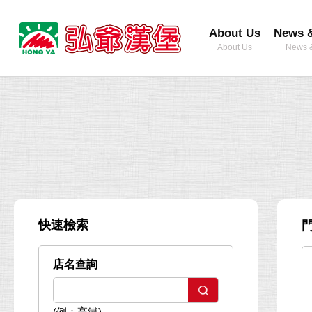
弘
About Us
News &
爺
About Us
News &
國
際
企
業
股
份
有
限
公
快速檢索
司
店名查詢
(例：高鐵)