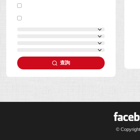
查詢
F
© Copyrigh