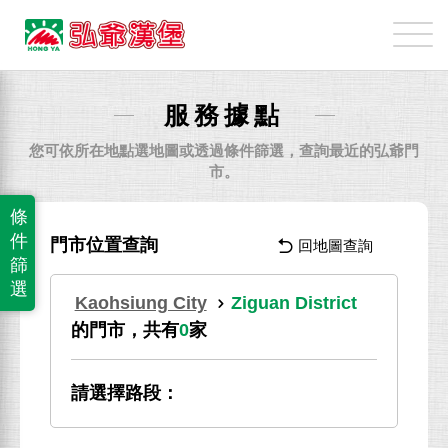
弘
爺
國
際
服務據點
企
業
您可依所在地點選地圖或透過條件篩選，查詢最近的弘爺門
股
市。
份
條
有
件
門市位置查詢
回地圖查詢
限
篩
公
選
Kaohsiung City
Ziguan District
司
的門市，共有
0
家
請選擇路段：