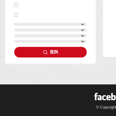
查詢
F
© Copyrigh