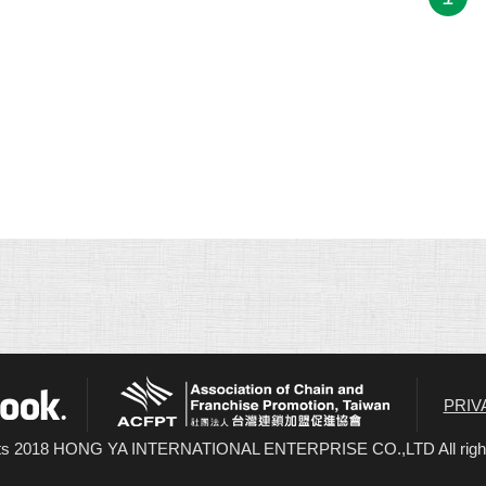
ACFPT
acebook
PRIV
ts 2018 HONG YA INTERNATIONAL ENTERPRISE CO.,LTD All right