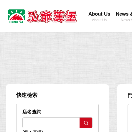
弘
About Us
News &
爺
About Us
News &
國
際
企
業
股
份
有
限
公
快速檢索
司
店名查詢
(例：高鐵)