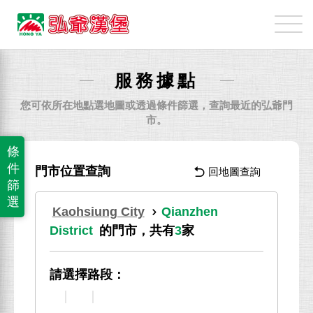
弘
爺
國
際
服務據點
企
業
您可依所在地點選地圖或透過條件篩選，查詢最近的弘爺門
股
市。
份
條
有
件
門市位置查詢
回地圖查詢
限
篩
公
選
Kaohsiung City
Qianzhen
司
District
的門市，共有
3
家
請選擇路段：