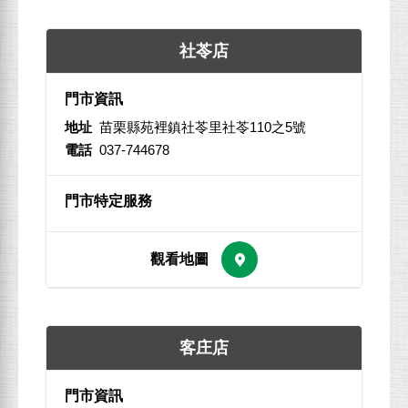
社苓店
地址
苗栗縣苑裡鎮社苓里社苓110之5號
電話
037-744678
客庄店