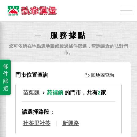
弘
爺
國
際
服務據點
企
業
您可依所在地點選地圖或透過條件篩選，查詢最近的弘爺門
股
市。
份
條
有
件
門市位置查詢
回地圖查詢
限
篩
公
選
苗栗縣
苑裡鎮
的門市，共有
2
家
司
請選擇路段：
社苓里社苓
新興路