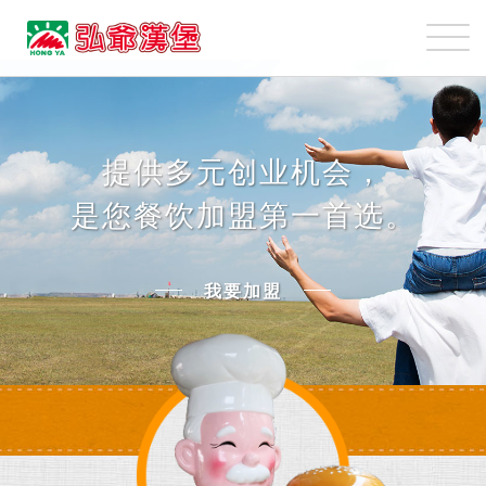
弘
爺
國
我
際
要
企
加
業
盟
提供多元创业机会，
股
是您餐饮加盟第一首选。
份
有
限
我要加盟
公
司