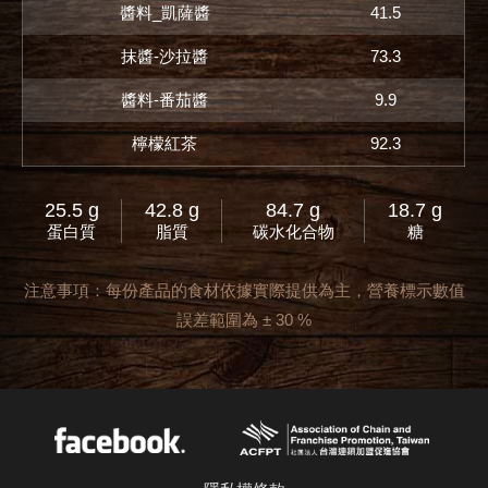
醬料_凱薩醬
41.5
抹醬-沙拉醬
73.3
醬料-番茄醬
9.9
檸檬紅茶
92.3
25.5 g
42.8 g
84.7 g
18.7 g
蛋白質
脂質
碳水化合物
糖
注意事項：每份產品的食材依據實際提供為主，營養標示數值
誤差範圍為 ± 30 %
ACFPT
Facebook