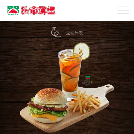
弘
爺
國
美
際
味
返回列表
企
餐
業
點
股
份
有
限
公
司