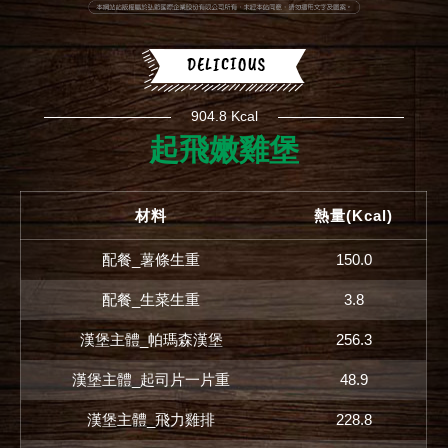
904.8 Kcal
起飛嫩雞堡
材料
熱量(Kcal)
配餐_薯條生重
150.0
配餐_生菜生重
3.8
漢堡主體_帕瑪森漢堡
256.3
漢堡主體_起司片一片重
48.9
漢堡主體_飛力雞排
228.8