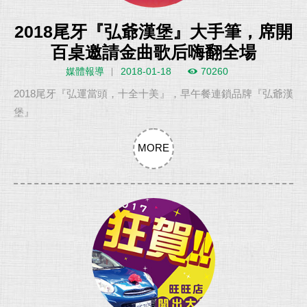
2018尾牙『弘爺漢堡』大手筆，席開
百桌邀請金曲歌后嗨翻全場
媒體報導
2018-01-18
70260
2018尾牙『弘運當頭，十全十美』，早午餐連鎖品牌『弘爺漢
堡』
MORE