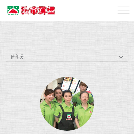
弘
爺
國
最
際
新
企
消
業
息
股
依年分
份
有
限
公
司