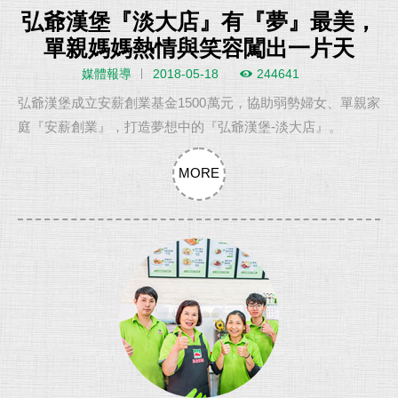
弘爺漢堡『淡大店』有『夢』最美，
單親媽媽熱情與笑容闖出一片天
媒體報導
2018-05-18
244641
弘爺漢堡成立安薪創業基金1500萬元，協助弱勢婦女、單親家
庭『安薪創業』，打造夢想中的『弘爺漢堡-淡大店』。
MORE