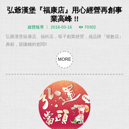
弘爺漢堡『福康店』用心經營再創事
業高峰 !!
媒體報導
2018-03-16
70302
弘爺漢堡福康店、福科店，母子創業經營，成品牌『複數店』
典範，當賺錢的老闆!!
MORE