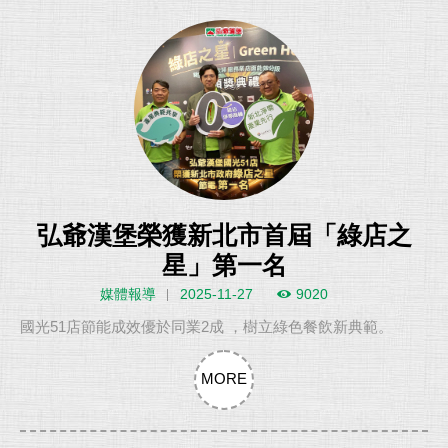
弘爺漢堡榮獲新北市首屆「綠店之
星」第一名
媒體報導
2025-11-27
9020
國光51店節能成效優於同業2成 ，樹立綠色餐飲新典範。
MORE