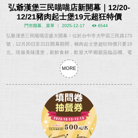
弘爺漢堡三民喵喵店新開幕｜12/20-
12/21豬肉起士堡19元超狂特價
門市開幕、菜單
2025-12-17
6544
弘爺漢堡三民喵喵店盛大開幕！位於台中市大甲區三民路173
號，12月20日至21日開幕期間，豬肉起士堡超狂特價只要19
元。現做美味漢堡，新鮮食材，歡迎大甲鄉親蒞臨品嚐。電
話：04-26866060
MORE