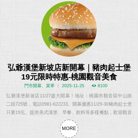
弘爺漢堡新坡店新開幕｜豬肉起士堡
19元限時特惠-桃園觀音美食
門市開幕、菜單
2025-11-25
8100
弘爺漢堡新坡店11/27盛大開幕！地址：桃園市觀音區中山路
二段725號，電話0981-622233。開幕優惠11/29-30豬肉起士堡
只要19元。提供美式漢堡、早餐、飲料等多樣餐點，歡迎觀音
鄉親來品嚐經典美味。
MORE