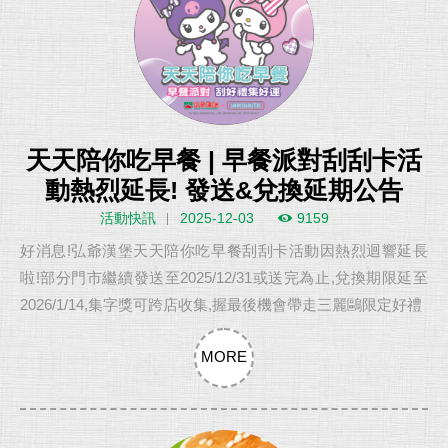
天天陪你吃早餐 | 早餐派對刮刮卡活
動熱烈延長! 發送&兌換延期公告
活動快訊
2025-12-03
9159
好消息!弘爺漢堡天天陪你吃早餐刮刮卡活動因熱烈迴響延長
啦!部分門市繼續發送至2025/12/31或送完為止,兌換期限延至
2026/1/14,集字獎可跨店收集,握最後機會帶走三麗鷗限定好禮
MORE