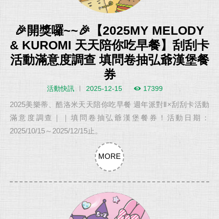
🎉開獎囉~~🎉【2025MY MELODY
& KUROMI 天天陪你吃早餐】刮刮卡
活動滿意度調查 填問卷抽弘爺漢堡餐
券
活動快訊
2025-12-15
17399
2025美樂蒂、酷洛米天天陪你吃早餐 週年派對Ⅱ×刮刮卡活動
滿意度調查｜｜填問卷抽弘爺漢堡餐券！活動日期：
2025/10/15～2025/12/15止。
MORE