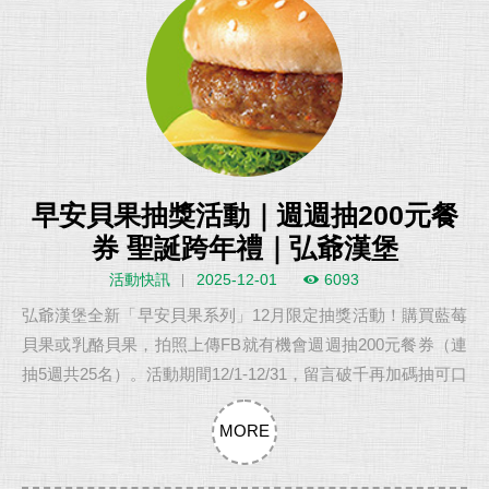
早安貝果抽獎活動｜週週抽200元餐
券 聖誕跨年禮｜弘爺漢堡
活動快訊
2025-12-01
6093
弘爺漢堡全新「早安貝果系列」12月限定抽獎活動！購買藍莓
貝果或乳酪貝果，拍照上傳FB就有機會週週抽200元餐券（連
抽5週共25名）。活動期間12/1-12/31，留言破千再加碼抽可口
可樂聖誕跨年禮10份！微酸藍莓×柔滑乳酪，讓你的早餐時光
MORE
更幸福。全台900 門市同步販售，立即參加！