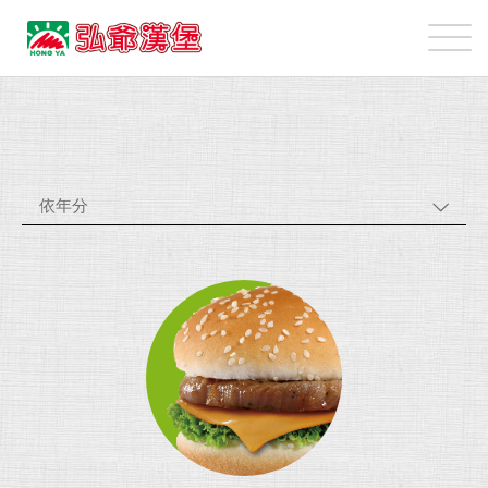
弘
爺
國
最
際
新
企
消
業
息
股
依年分
份
有
限
公
司