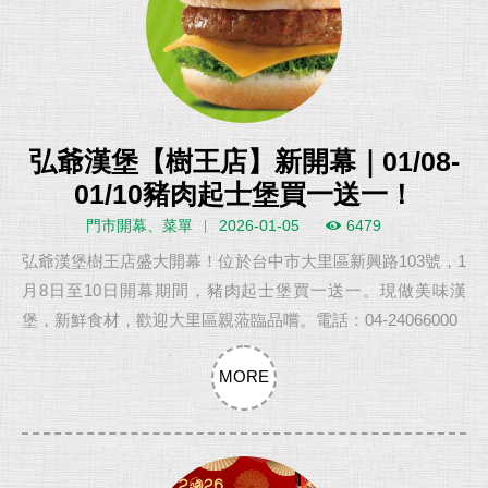
弘爺漢堡【樹王店】新開幕｜01/08-
01/10豬肉起士堡買一送一！
門市開幕、菜單
2026-01-05
6479
弘爺漢堡樹王店盛大開幕！位於台中市大里區新興路103號，1
月8日至10日開幕期間，豬肉起士堡買一送一。現做美味漢
堡，新鮮食材，歡迎大里區親蒞臨品嚐。電話：04-24066000
MORE