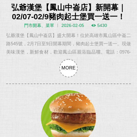
弘爺漢堡【鳳山中崙店】新開幕｜
02/07-02/9豬肉起士堡買一送一！
門市開幕、菜單
2026-02-05
5430
弘爺漢堡【鳳山中崙店】盛大開幕！位於高雄市鳳山區中崙二
路545號，2月7日至9日開幕期間，豬肉起士堡買一送一。現做
美味漢堡，新鮮食材，歡迎鳳山區親蒞臨品嚐。電話：0976-
228999
MORE