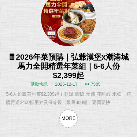
🧧2026年菜預購｜弘爺漢堡x潮港城
馬力全開精選年菜組｜5-6人份
$2,399起
活動快訊
2025-12-17
7985
5-6人份豪華年菜$2,399起！雞湯 燜鴨 元蹄 花雕蝦 米糕，預
購再送$400抵用券及保冷袋！限量300組，要買要快
MORE