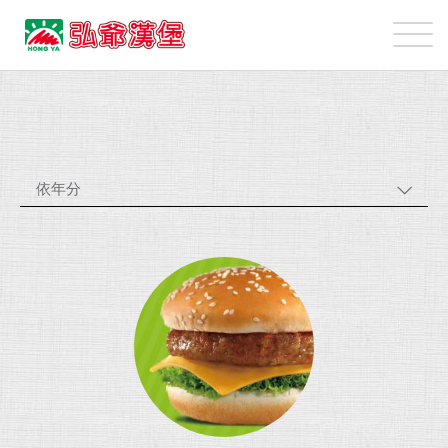
弘
爺
國
最
際
新
企
消
業
息
股
依年分
份
有
限
公
司