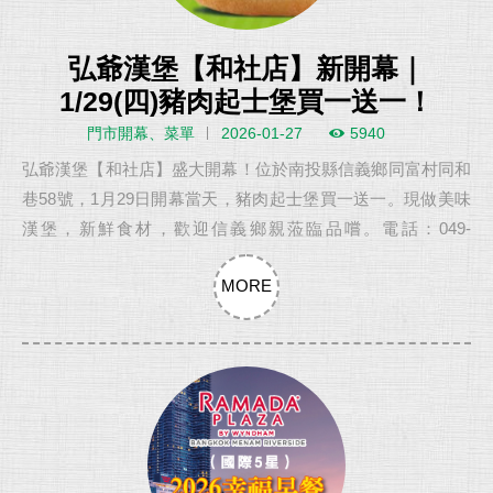
弘爺漢堡【和社店】新開幕｜
1/29(四)豬肉起士堡買一送一！
門市開幕、菜單
2026-01-27
5940
弘爺漢堡【和社店】盛大開幕！位於南投縣信義鄉同富村同和
巷58號，1月29日開幕當天，豬肉起士堡買一送一。現做美味
漢堡，新鮮食材，歡迎信義鄉親蒞臨品嚐。電話：049-
2701068
MORE