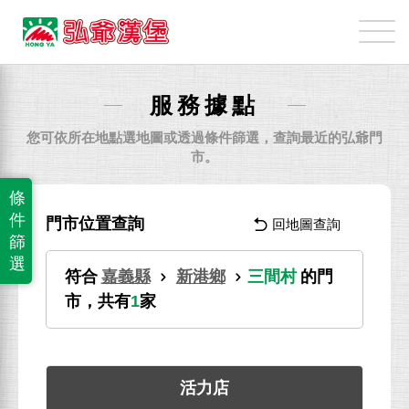
弘
爺
國
際
服務據點
企
業
您可依所在地點選地圖或透過條件篩選，查詢最近的弘爺門
股
市。
份
條
有
件
門市位置查詢
回地圖查詢
限
篩
公
選
符合
嘉義縣
新港鄉
三間村
的門
司
市，共有
1
家
活力店