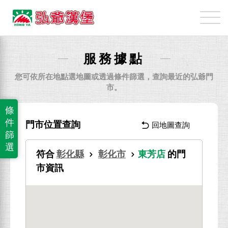
弘
爺
國
際
服務據點
企
業
您可依所在地點選地圖或透過條件篩選，查詢最近的弘爺門
股
市。
份
條
有
件
門市位置查詢
回地圖查詢
限
篩
公
選
符合
彰化縣
彰化市
東芳店
的門
司
市資訊