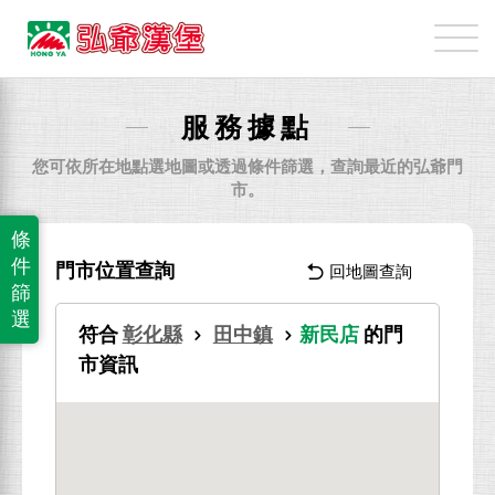
弘
爺
國
際
服務據點
企
業
您可依所在地點選地圖或透過條件篩選，查詢最近的弘爺門
股
市。
份
條
有
件
門市位置查詢
回地圖查詢
限
篩
公
選
符合
彰化縣
田中鎮
新民店
的門
司
市資訊