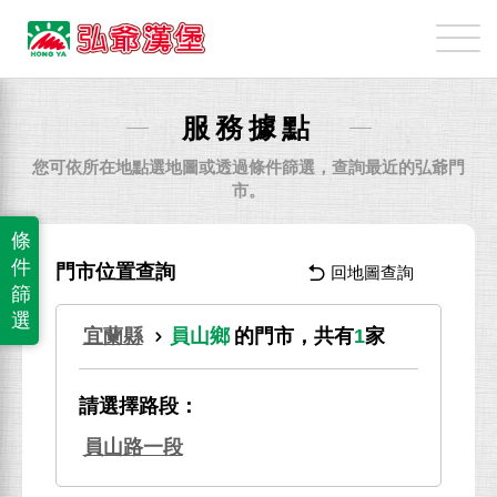
弘
爺
國
際
服務據點
企
業
您可依所在地點選地圖或透過條件篩選，查詢最近的弘爺門
股
市。
份
條
有
件
門市位置查詢
回地圖查詢
限
篩
公
選
宜蘭縣
員山鄉
的門市，共有
1
家
司
請選擇路段：
員山路一段