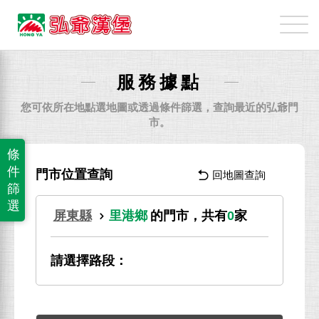
弘
爺
國
際
服務據點
企
業
您可依所在地點選地圖或透過條件篩選，查詢最近的弘爺門
股
市。
份
條
有
件
門市位置查詢
回地圖查詢
限
篩
公
選
屏東縣
里港鄉
的門市，共有
0
家
司
請選擇路段：