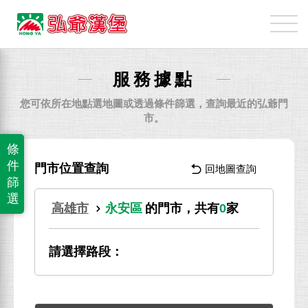
弘
爺
國
際
服務據點
企
業
您可依所在地點選地圖或透過條件篩選，查詢最近的弘爺門
股
市。
份
條
有
件
門市位置查詢
回地圖查詢
限
篩
公
選
高雄市
永安區
的門市，共有
0
家
司
請選擇路段：