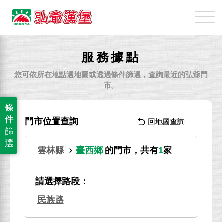
弘
爺
國
際
服務據點
企
業
您可依所在地點選地圖或透過條件篩選，查詢最近的弘爺門
股
市。
份
條
有
件
門市位置查詢
回地圖查詢
限
篩
公
選
雲林縣
臺西鄉
的門市，共有
1
家
司
請選擇路段：
民族路