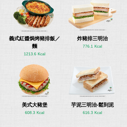
義式紅醬焗烤豬排飯／
炸豬排三明治
麵
776.1
1213.6
美式大豬堡
芋泥三明治-鬆到泥
608.3
616.3