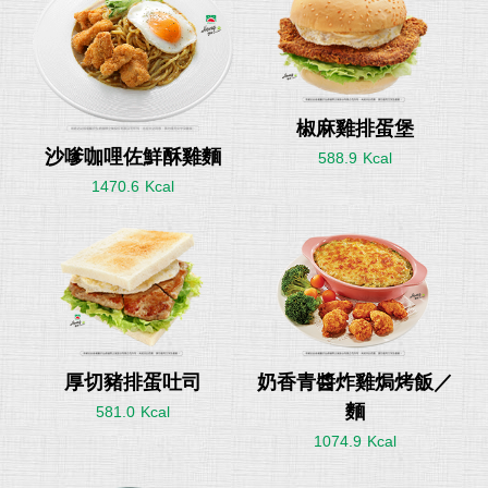
椒麻雞排蛋堡
沙嗲咖哩佐鮮酥雞麵
588.9
1470.6
厚切豬排蛋吐司
奶香青醬炸雞焗烤飯／
麵
581.0
1074.9