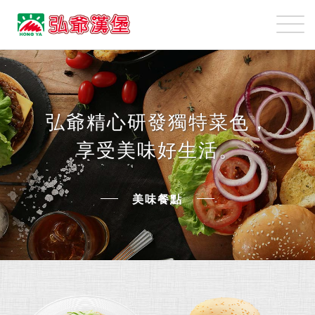
弘
爺
國
美
際
味
企
餐
業
點
股
弘爺精心研發獨特菜色，
份
享受美味好生活。
有
限
公
美味餐點
司