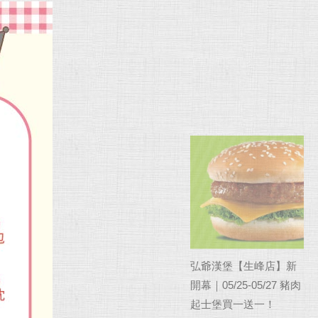
弘爺漢堡【生峰店】新
開幕｜05/25-05/27 豬肉
起士堡買一送一！