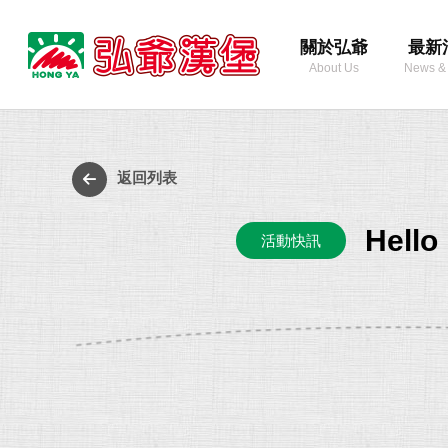
弘
關於弘爺
最新
爺
About Us
News &
國
際
最
企
新
業
消
返回列表
股
息
份
Hel
活動快訊
有
限
公
司