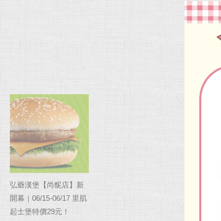
弘爺漢堡【尚馜店】新
開幕｜06/15-06/17 里肌
起士堡特價29元！