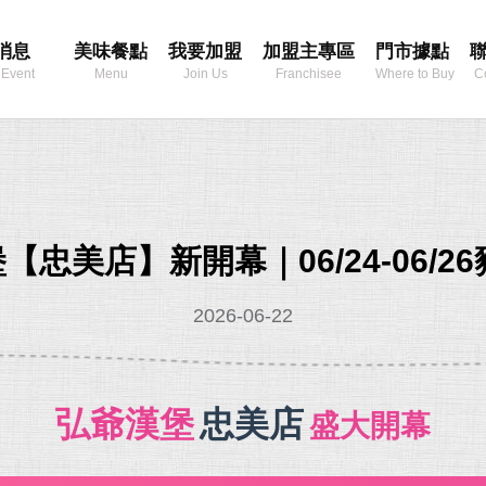
消息
美味餐點
我要加盟
加盟主專區
門市據點
 Event
Menu
Join Us
Franchisee
Where to Buy
C
Area
【忠美店】新開幕｜06/24-06/2
2026-06-22
弘爺漢堡
忠美店
盛大開幕