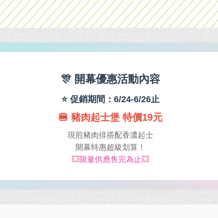
🎊 開幕優惠活動內容
⭐ 促銷期間：6/24-6/26止
🍔 豬肉起士堡 特價19元
現煎豬肉排搭配香濃起士
開幕特惠超級划算！
💥限量供應售完為止💥