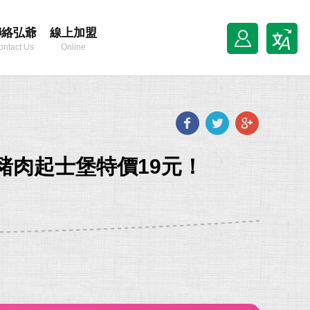
聯絡弘爺
線上加盟
ontact Us
Online
Franchise
Facebook
Twitter
Goog
plus
6豬肉起士堡特價19元！