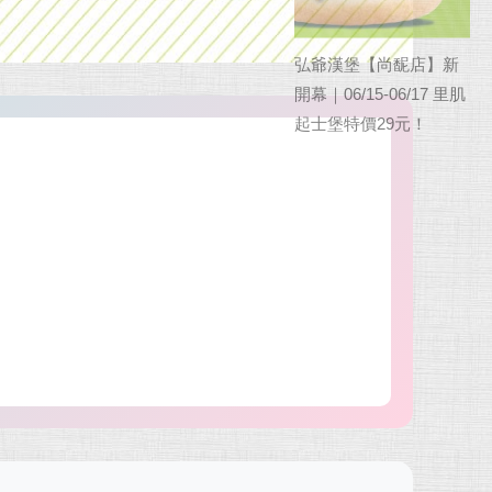
弘爺漢堡【尚馜店】新
開幕｜06/15-06/17 里肌
起士堡特價29元！