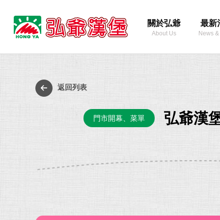
弘
關於弘爺
最新
爺
About Us
News &
國
際
最
企
新
業
消
返回列表
股
息
份
弘爺漢堡
門市開幕、菜單
有
限
公
司