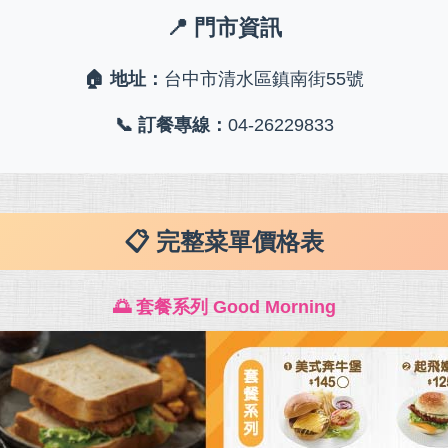
📍 門市資訊
🏠 地址：
台中市清水區鎮南街55號
📞 訂餐專線：
04-26229833
📋 完整菜單價格表
🌅 套餐系列 Good Morning