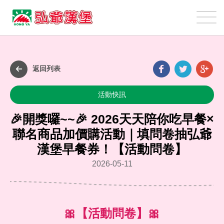
弘
爺
國
最
際
新
企
Faceb
Twit
G
消
返回列表
業
p
息
股
活動快訊
份
有
🎉開獎囉~~🎉 2026天天陪你吃早餐×
限
聯名商品加價購活動｜填問卷抽弘爺
公
漢堡早餐券！【活動問卷】
司
2026-05-11
🎀【活動問卷】🎀