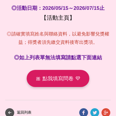
◎活動日期：2026/05/15～2026/07/15止
【活動主頁】
◎請確實填寫姓名與聯絡資料，以避免影響兌獎權
益；得獎者須先繳交資料後寄出獎項。
◎如上列表單無法填寫請點選下面連結
🎀 點我填寫問卷 💜
Faceb
Twit
G
返回列表