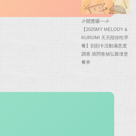
🎉開獎囉~~🎉
【2025MY MELODY &
KUROMI 天天陪你吃早
餐】刮刮卡活動滿意度
調查 填問卷抽弘爺漢堡
餐券