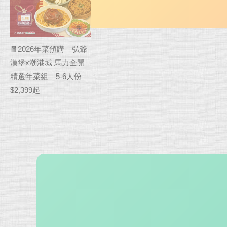
🧧2026年菜預購｜弘爺
漢堡x潮港城 馬力全開
精選年菜組｜5-6人份
$2,399起