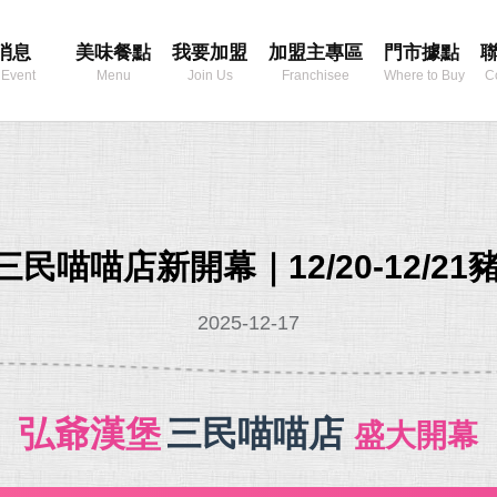
消息
美味餐點
我要加盟
加盟主專區
門市據點
 Event
Menu
Join Us
Franchisee
Where to Buy
C
Area
民喵喵店新開幕｜12/20-12/2
2025-12-17
弘爺漢堡
三民喵喵店
盛大開幕