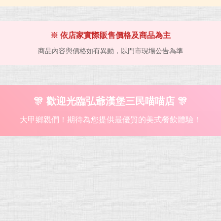
※ 依店家實際販售價格及商品為主
商品內容與價格如有異動，以門市現場公告為準
🎊 歡迎光臨弘爺漢堡三民喵喵店 🎊
大甲鄉親們！期待為您提供最優質的美式餐飲體驗！