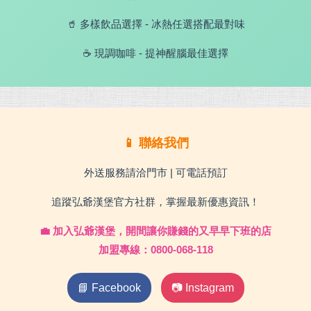
🥤 多樣飲品選擇 - 冰熱任選搭配最對味
☕ 現調咖啡 - 提神醒腦最佳選擇
📱 聯絡我們
外送服務請洽門市 | 可電話預訂
追蹤弘爺漢堡官方社群，掌握最新優惠資訊！
💼 加入弘爺漢堡，開間讓你賺錢的又早早下班的店
加盟專線：0800-068-118
📘 Facebook
📷 Instagram