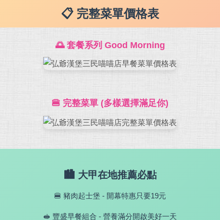
📋 完整菜單價格表
🌅 套餐系列 Good Morning
🍔 完整菜單 (多樣選擇滿足你)
🏙️ 大甲在地推薦必點
🍔 豬肉起士堡 - 開幕特惠只要19元
🥪 豐盛早餐組合 - 營養滿分開啟美好一天