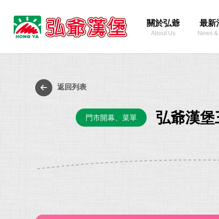
弘
關於弘爺
最新
爺
About Us
News &
國
際
最
企
新
業
消
返回列表
股
息
份
弘爺漢堡三
門市開幕、菜單
有
限
公
司