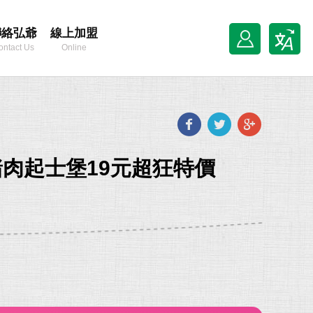
聯絡弘爺
線上加盟
ontact Us
Online
Franchise
Facebook
Twitter
Goog
plus
1豬肉起士堡19元超狂特價