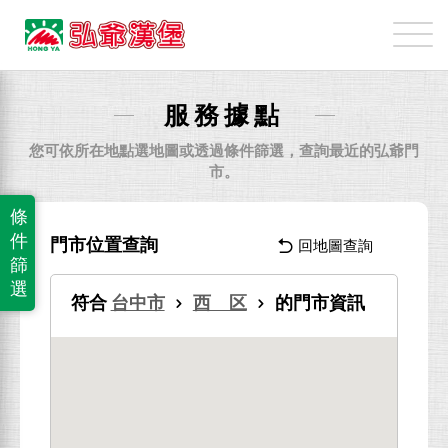
弘
爺
國
際
服務據點
企
業
您可依所在地點選地圖或透過條件篩選，查詢最近的弘爺門
股
市。
份
條
有
件
門市位置查詢
回地圖查詢
限
篩
公
選
符合
台中市
西 区
的門市資訊
司