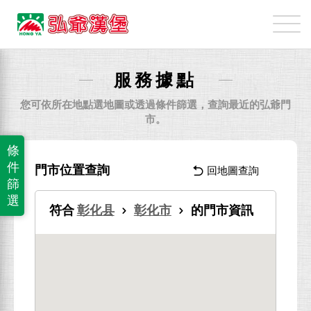
弘
爺
國
際
服務據點
企
業
您可依所在地點選地圖或透過條件篩選，查詢最近的弘爺門
股
市。
份
條
有
件
門市位置查詢
回地圖查詢
限
篩
公
選
符合
彰化县
彰化市
的門市資訊
司