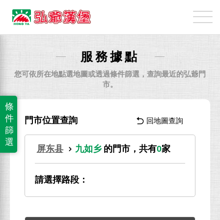
弘
爺
國
際
服務據點
企
業
您可依所在地點選地圖或透過條件篩選，查詢最近的弘爺門
股
市。
份
條
有
件
門市位置查詢
回地圖查詢
限
篩
公
選
屏东县
九如乡
的門市，共有
0
家
司
請選擇路段：