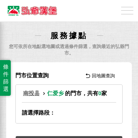
弘
爺
國
際
服務據點
企
業
您可依所在地點選地圖或透過條件篩選，查詢最近的弘爺門
股
市。
份
條
有
件
門市位置查詢
回地圖查詢
限
篩
公
選
南投县
仁爱乡
的門市，共有
0
家
司
請選擇路段：