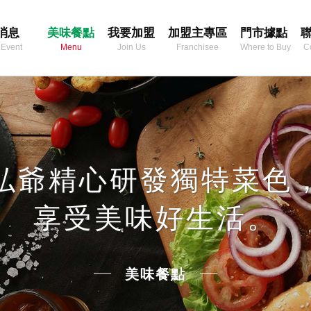
消息
美味餐點
我要加盟
加盟主專區
門市據點
 Event
Menu
Join Us
Franchisee
Where to Buy
C
Area
弘爺精心研發獨特菜色
享受美味好生活。
美味餐點