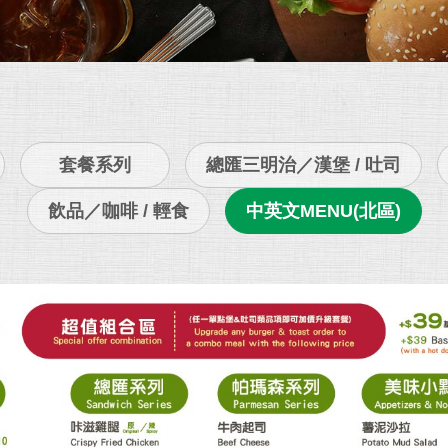
套餐系列
總匯三明治／漢堡 / 吐司
飲品／咖啡 / 輕食
中英文MENU(北區)