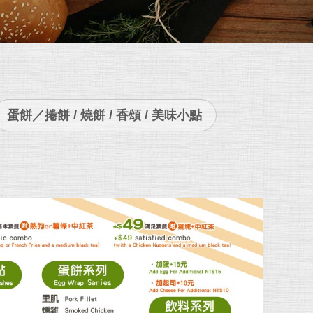
蛋餅／捲餅 / 燒餅 / 香頌 / 美味小點