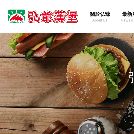
弘
關於弘爺
最新
爺
About Us
News &
國
際
美
企
味
業
餐
股
點
份
有
限
公
司