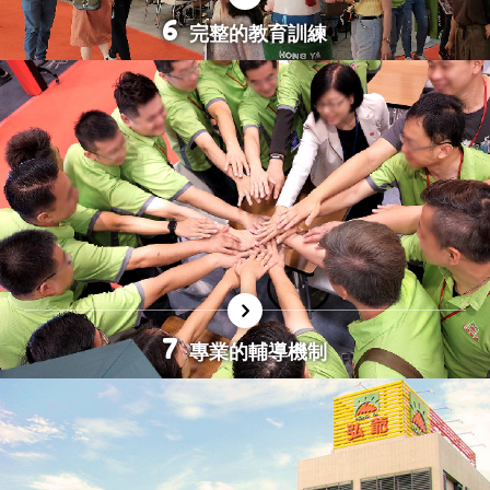
6
完整的教育訓練
學科與術科並重的教育訓練(技術/經營/管理/行銷…)。
完整的 14 天教育訓練，結訓經過總部測驗，通過才
可開業。
嚴格的教育訓練就是要您擁有經營門市的能力。
訓練門市實地操作，讓你身歷其境，能夠更快瞭解經
營的精髓。
7
專業的輔導機制
輔導人員臨店指導。
專人專區門市輔導落實積極，專業輔導力強。
輔導人員針對「造店、商品、服務、管理」等四個經