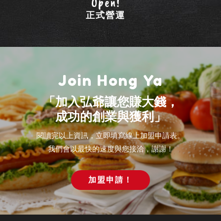
Open!
正式營運
Join Hong Ya
「加入弘爺讓您賺大錢，
成功的創業與獲利」
閱讀完以上資訊，立即填寫線上加盟申請表。
我們會以最快的速度與您接洽，謝謝！
加盟申請！