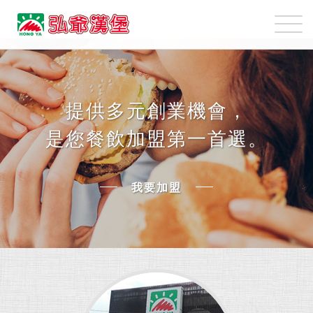
弘
爺
國
我
際
要
企
加
業
盟
提供多元創業機會，
股
是您餐飲加盟第一首選。
份
有
限
我要加盟
公
司