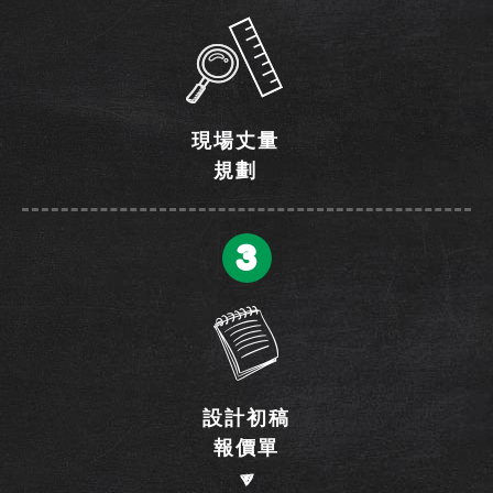
現場丈量
規劃
3
設計初稿
報價單