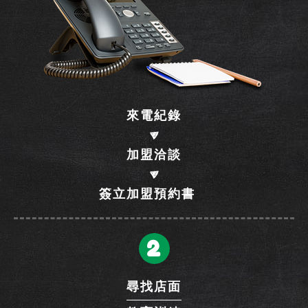
來電紀錄
加盟洽談
簽立加盟預約書
2
尋找店面