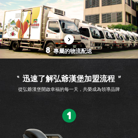
營構面進行輔導。
8
專屬的物流配送
北、中、南地區各設獨立的自有物流系統。
定期配送，減輕加盟主囤積物料之資金壓力，並保持
迅速了解弘爺漢堡加盟流程
物料的新鮮度。
從弘爺漢堡開啟幸福的每一天，共榮成為領導品牌
1