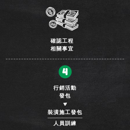
確認工程
相關事宜
4
行銷活動
發包
裝潢施工發包
人員訓練