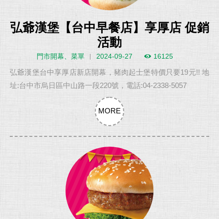
弘爺漢堡【台中早餐店】享厚店 促銷
活動
門市開幕、菜單
2024-09-27
16125
弘爺漢堡台中享厚店新店開幕，豬肉起士堡特價只要19元!! 地
址:台中市烏日區中山路一段220號，電話:04-2338-5057
MORE