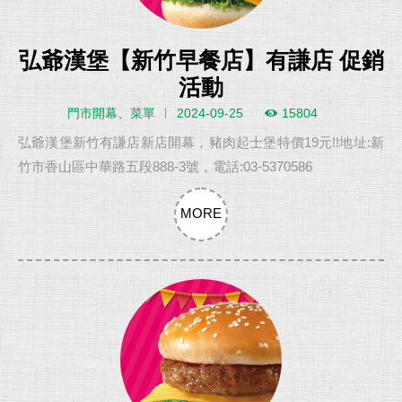
弘爺漢堡【新竹早餐店】有謙店 促銷
活動
門市開幕、菜單
2024-09-25
15804
弘爺漢堡新竹有謙店新店開幕，豬肉起士堡特價19元!!地址:新
竹市香山區中華路五段888-3號，電話:03-5370586
MORE