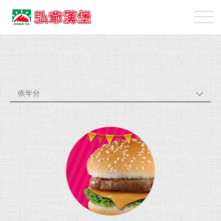
弘
爺
國
最
際
新
企
消
業
息
股
依年分
份
有
限
公
司