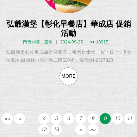
弘爺漢堡【彰化早餐店】華成店 促銷
活動
門市開幕、菜單
2024-09-25
13915
弘爺漢堡彰化華成店新店開幕，豬肉起士堡「買一送一」!!地
址:彰化縣員林市浮圳路二段529號，電話:04-8367323
MORE
««
«
…
4
5
6
7
8
9
10
11
12
13
…
»
»»