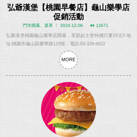
弘爺漢堡【桃園早餐店】龜山樂學店
促銷活動
門市開幕、菜單
2024-12-06
12671
弘爺漢堡桃園龜山樂學店開幕，里肌起士堡特價只要29元!! 地
址:桃園市龜山區樂學路119號，電話:03-328-6622
MORE