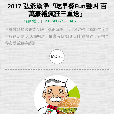
2017 弘爺漢堡『吃早餐Fun聲叫 百
萬豪禮瘋狂三重送』
活動快訊
2017-08-24
29065
早餐連鎖加盟創業品牌「弘爺漢堡」，2017/9/1~10/31年度最
大行銷活動 天天聰明選，健康有朝氣! 刮刮卡歡樂送，狂掃早
餐市場業績拚經濟!
MORE