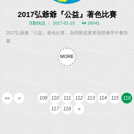
2017弘爺爺『公益』著色比賽
活動快訊
2017-01-15
26541
2017弘爺爺『公益』著色比賽，為弱勢孩童寒假營養早午餐而
畫
MORE
««
«
…
109
110
111
112
113
114
115
116
117
118
»