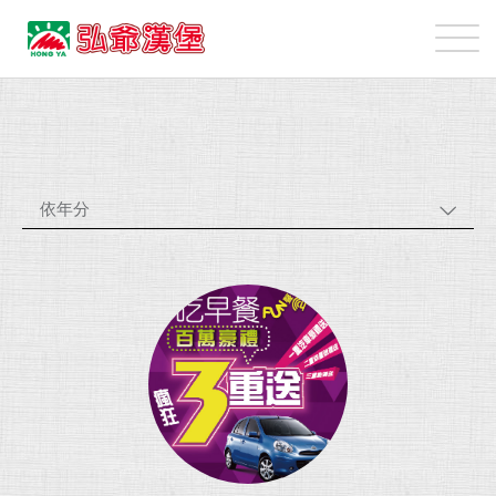
弘
爺
國
最
際
新
企
消
業
息
股
依年分
份
有
限
公
司