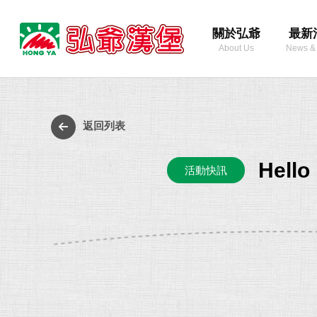
弘
關於弘爺
最新
爺
About Us
News &
國
際
最
企
新
業
消
返回列表
股
息
份
Hel
活動快訊
有
限
公
司