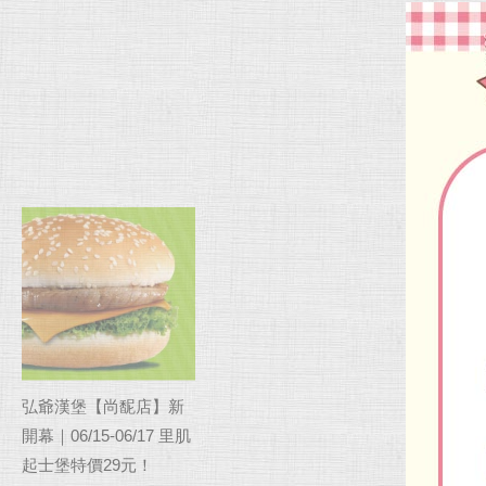
弘爺漢堡【尚馜店】新
開幕｜06/15-06/17 里肌
起士堡特價29元！