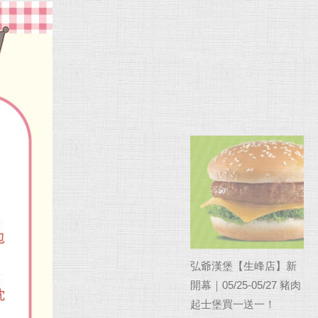
弘爺漢堡【生峰店】新
開幕｜05/25-05/27 豬肉
起士堡買一送一！