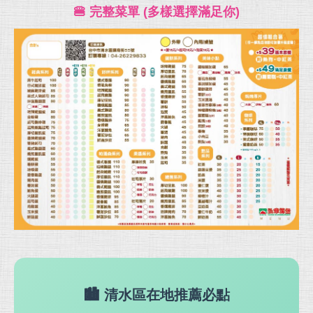
🍔 完整菜單 (多樣選擇滿足你)
🏙️ 清水區在地推薦必點