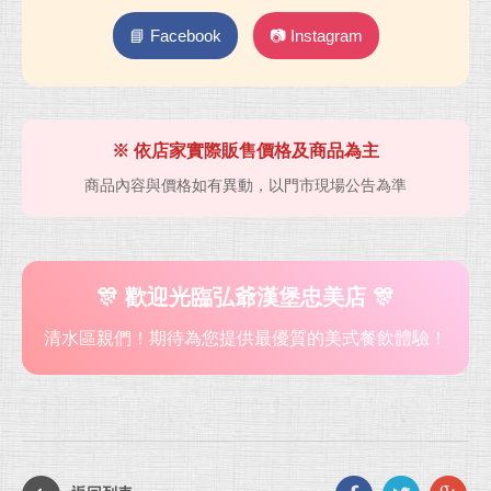
📘 Facebook
📷 Instagram
※ 依店家實際販售價格及商品為主
商品內容與價格如有異動，以門市現場公告為準
🎊 歡迎光臨弘爺漢堡忠美店 🎊
清水區親們！期待為您提供最優質的美式餐飲體驗！
Faceb
Twit
G