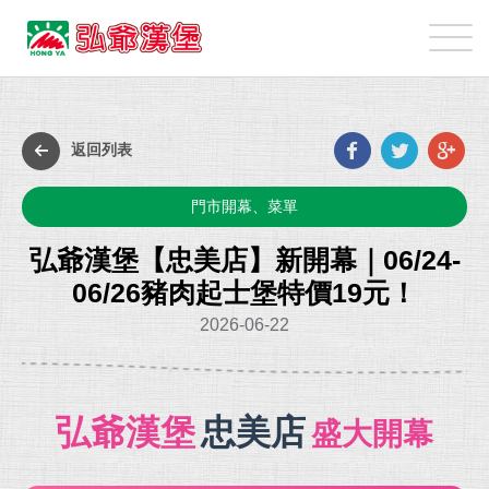
弘
爺
國
最
際
新
企
Faceb
Twit
G
消
返回列表
業
p
息
股
門市開幕、菜單
份
有
弘爺漢堡【忠美店】新開幕｜06/24-
限
06/26豬肉起士堡特價19元！
公
2026-06-22
司
弘爺漢堡
忠美店
盛大開幕