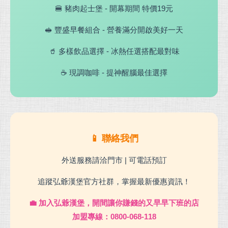
🍔 豬肉起士堡 - 開幕期間 特價19元
🥪 豐盛早餐組合 - 營養滿分開啟美好一天
🥤 多樣飲品選擇 - 冰熱任選搭配最對味
☕ 現調咖啡 - 提神醒腦最佳選擇
📱 聯絡我們
外送服務請洽門市 | 可電話預訂
追蹤弘爺漢堡官方社群，掌握最新優惠資訊！
💼 加入弘爺漢堡，開間讓你賺錢的又早早下班的店
加盟專線：0800-068-118