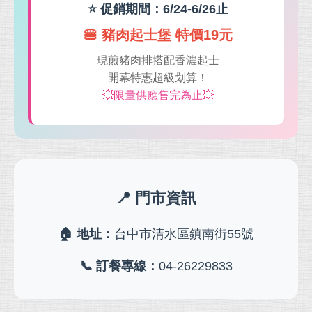
⭐ 促銷期間：6/24-6/26止
🍔 豬肉起士堡 特價19元
現煎豬肉排搭配香濃起士
開幕特惠超級划算！
💥限量供應售完為止💥
📍 門市資訊
🏠 地址：
台中市清水區鎮南街55號
📞 訂餐專線：
04-26229833