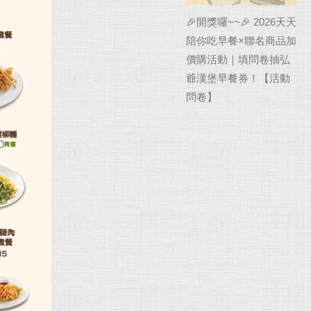
🎉開獎囉~~🎉 2026天天
陪你吃早餐×聯名商品加
價購活動｜填問卷抽弘
爺漢堡早餐券！【活動
問卷】