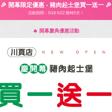
🎉 開幕限定優惠 - 豬肉起士堡買一送一 🎉
活動期間：5/18-5/22 限時5天！
🔥 開幕慶典優惠活動