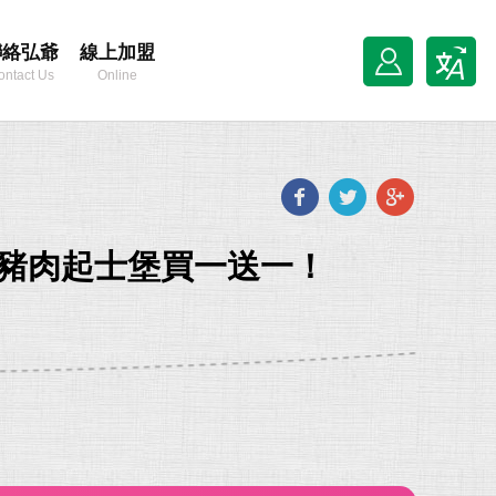
聯絡弘爺
線上加盟
ontact Us
Online
Franchise
Facebook
Twitter
Goog
plus
22 豬肉起士堡買一送一！