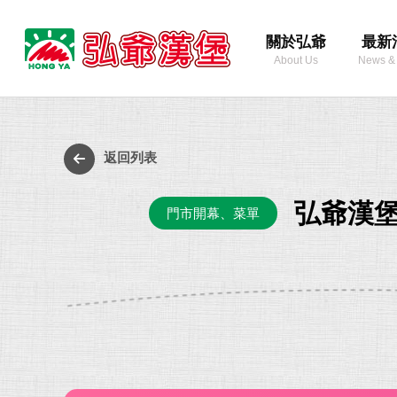
弘
關於弘爺
最新
爺
About Us
News &
國
際
最
企
新
業
消
返回列表
股
息
份
弘爺漢堡
門市開幕、菜單
有
限
公
司