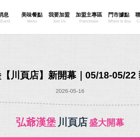
消息
美味餐點
我要加盟
加盟主專區
門市據點
 Event
Menu
Join Us
Franchisee
Where to Buy
C
Area
【川頁店】新開幕｜05/18-05/
2026-05-16
弘爺漢堡
川頁店
盛大開幕