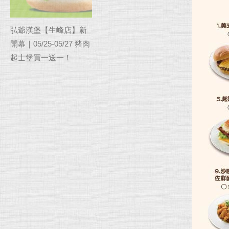
弘爺漢堡【生峰店】新
開幕｜05/25-05/27 豬肉
起士堡買一送一！