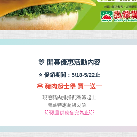
🎊 開幕優惠活動內容
⭐ 促銷期間：5/18-5/22止
🍔 豬肉起士堡 買一送一
現煎豬肉排搭配香濃起士
開幕特惠超級划算！
💥限量供應售完為止💥