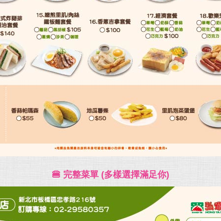
🍔 完整菜單 (多樣選擇滿足你)