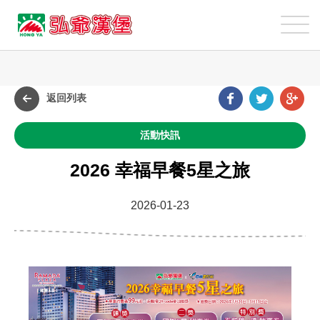
弘
爺
國
最
際
新
企
Faceb
Twit
G
消
返回列表
業
p
息
股
活動快訊
份
有
2026 幸福早餐5星之旅
限
公
2026-01-23
司