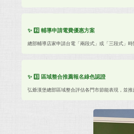
✨ 2️⃣ 輔導申請電費優惠方案
總部輔導店家申請台電「兩段式」或「三段式」時
✨ 3️⃣ 區域整合推薦報名綠色認證
弘爺漢堡總部區域整合評估各門市節能表現，並推