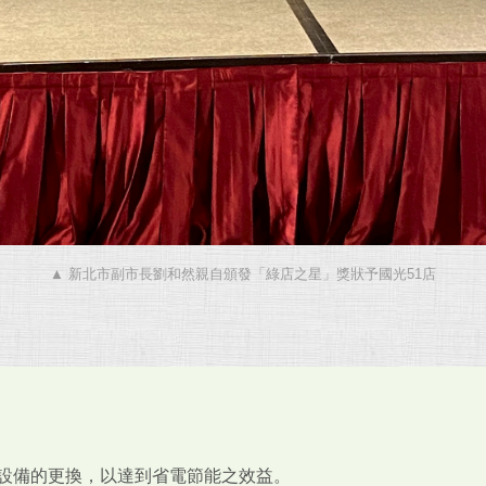
▲ 新北市副市長劉和然親自頒發「綠店之星」獎狀予國光51店
設備的更換，以達到省電節能之效益。