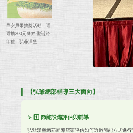
早安貝果抽獎活動｜週
週抽200元餐券 聖誕跨
年禮｜弘爺漢堡
【弘爺總部輔導三大面向】
✨ 1️⃣ 節能設備評估與輔導
弘爺漢堡總部輔導店家評估如何透過節能方式進行