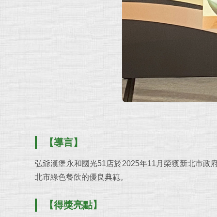
【導言】
弘爺漢堡永和國光51店於2025年11月榮獲新北市政
北市綠色餐飲的優良典範。
【得獎亮點】