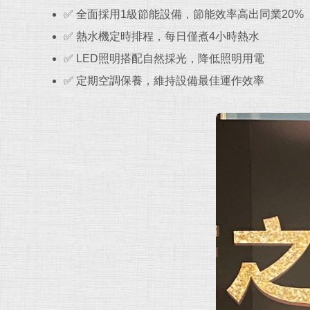
✅ 全面採用1級節能設備，節能效率高出同業20%
✅ 熱水機定時排程，每日僅煮4小時熱水
✅ LED照明搭配自然採光，降低照明用電
✅ 定期空調保養，維持設備最佳運作效率