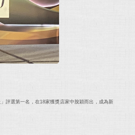
效分級」評選第一名，在18家獲獎店家中脫穎而出，成為新