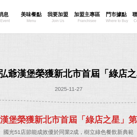
消息
美味餐點
我要加盟
加盟主專區
門市據點
 Event
Menu
Join Us
Franchisee
Where to Buy
C
Area
弘爺漢堡榮獲新北市首屆「綠店之
2025-11-27
漢堡榮獲新北市首屆「綠店之星」第
國光51店節能成效優於同業2成，樹立綠色餐飲新典範