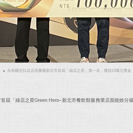
▲ 永和國光51店店長榮獲新北市首屆「綠店之星」第一名，獲頒10萬元獎金
府首屆「綠店之星Green Hero–新北市餐飲類服務業店面能