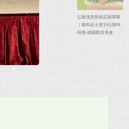
弘爺漢堡新坡店新開幕
｜豬肉起士堡19元限時
特惠-桃園觀音美食