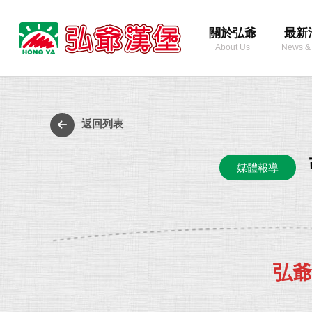
弘
關於弘爺
最新
爺
About Us
News &
國
際
最
企
新
業
消
返回列表
股
息
份
媒體報導
有
限
公
司
弘爺