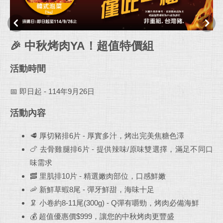
🎉 中秋烤肉YA！超值特價組
活動時間
📅 即日起 - 114年9月26日
活動內容
🥩 厚切豬排6片 - 厚實多汁，烤出完美焦糖色澤
🍗 去骨雞腿排6片 - 提供辣味/原味雙選擇，滿足不同口
味需求
🥓 里肌排10片 - 精選嫩肉部位，口感鮮嫩
🦐 新鮮草蝦8尾 - 彈牙鮮甜，海味十足
🦑 小卷約8-11尾(300g) - Q彈有嚼勁，烤肉必備海鮮
💰 超值優惠價$999，讓您的中秋烤肉更豐盛