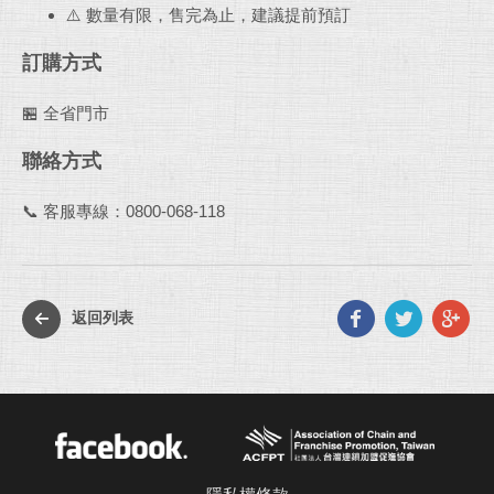
⚠️ 數量有限，售完為止，建議提前預訂
訂購方式
🏪 全省門市
聯絡方式
📞 客服專線：0800-068-118
Faceb
Twit
G
返回列表
p
ACFPT
Facebook