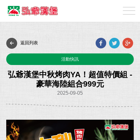
弘
爺
國
最
際
新
企
Faceb
Twit
G
消
返回列表
業
p
息
股
活動快訊
份
有
弘爺漢堡中秋烤肉YA！超值特價組 -
限
豪華海陸組合999元
公
2025-09-05
司