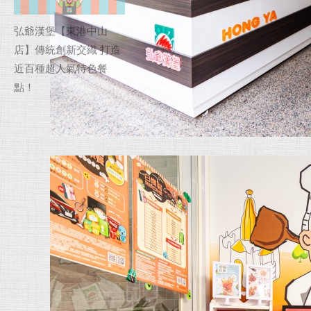
弘爺漢堡【東港中山
店】傳統創新交織 打造
近百種超人氣特色餐
點！